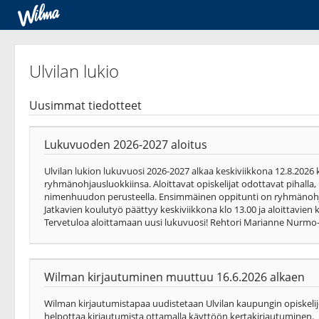
Ulvilan lukio
Uusimmat tiedotteet
Lukuvuoden 2026-2027 aloitus
Ulvilan lukion lukuvuosi 2026-2027 alkaa keskiviikkona 12.8.2026 
ryhmänohjausluokkiinsa. Aloittavat opiskelijat odottavat pihalla
nimenhuudon perusteella. Ensimmäinen oppitunti on ryhmänohjau
Jatkavien koulutyö päättyy keskiviikkona klo 13.00 ja aloittavien 
Tervetuloa aloittamaan uusi lukuvuosi! Rehtori Marianne Nurmo-
Wilman kirjautuminen muuttuu 16.6.2026 alkaen
Wilman kirjautumistapaa uudistetaan Ulvilan kaupungin opiskeli
helpottaa kirjautumista ottamalla käyttöön kertakirjautuminen.