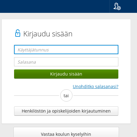
Kieli
Suomi
Svenska
Kirjaudu sisään
English
Unohditko salasanasi?
tai
Henkilöstön ja opiskelijoiden kirjautuminen
Vastaa koulun kyselyihin