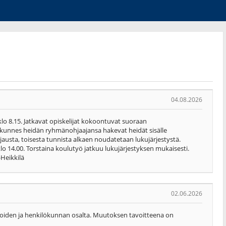
04.08.2026
klo 8.15. Jatkavat opiskelijat kokoontuvat suoraan
, kunnes heidän ryhmänohjaajansa hakevat heidät sisälle
sta, toisesta tunnista alkaen noudatetaan lukujärjestystä.
klo 14.00. Torstaina koulutyö jatkuu lukujärjestyksen mukaisesti.
Heikkilä
02.06.2026
joiden ja henkilökunnan osalta. Muutoksen tavoitteena on