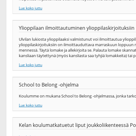
Lue koko juttu
Ylioppilaan ilmoittautuminen ylioppilaskirjoituksiin
Ulvilan lukiosta ylioppilaaksi valmistunut voi ilmoittautua yliopp
ylioppilaskirjoituksiin on ilmoittauduttava marraskuun loppuun 
mennessä. Täytä lomake ja allekirjoita se. Palauta lomake skanna
kansliaan täytettynä (myös kansliasta saa tyhjiä lomakkeita) tai post
Lue koko juttu
School to Belong -ohjelma
Koulumme on mukana School to Belong -ohjelmassa, jonka tarkoitu
Lue koko juttu
Kelan koulumatkatuetut liput joukkoliikenteessä Por