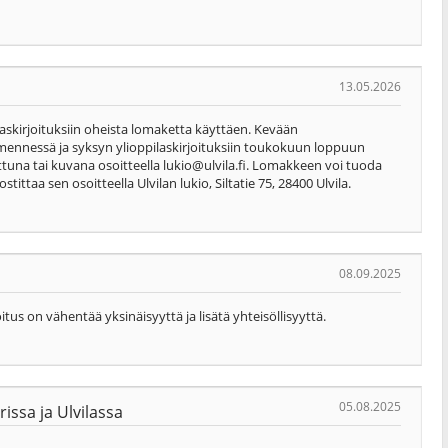
13.05.2026
ilaskirjoituksiin oheista lomaketta käyttäen. Kevään
mennessä ja syksyn ylioppilaskirjoituksiin toukokuun loppuun
ttuna tai kuvana osoitteella
lukio@ulvila.fi
. Lomakkeen voi tuoda
ittaa sen osoitteella Ulvilan lukio, Siltatie 75, 28400 Ulvila.
08.09.2025
s on vähentää yksinäisyyttä ja lisätä yhteisöllisyyttä.
05.08.2025
issa ja Ulvilassa