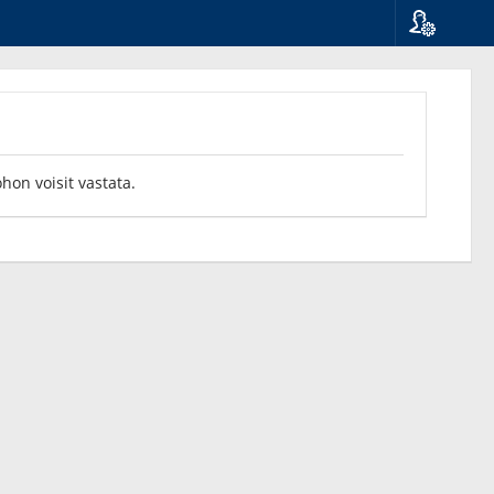
Kieli
Suomi
Svenska
English
ohon voisit vastata.