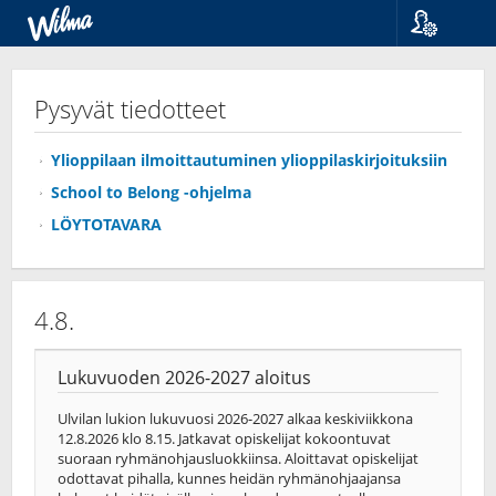
Kieli
Suomi
Pysyvät tiedotteet
Svenska
English
Ylioppilaan ilmoittautuminen ylioppilaskirjoituksiin
School to Belong -ohjelma
LÖYTOTAVARA
4.8.
Lukuvuoden 2026-2027 aloitus
Ulvilan lukion lukuvuosi 2026-2027 alkaa keskiviikkona
12.8.2026 klo 8.15. Jatkavat opiskelijat kokoontuvat
suoraan ryhmänohjausluokkiinsa. Aloittavat opiskelijat
odottavat pihalla, kunnes heidän ryhmänohjaajansa