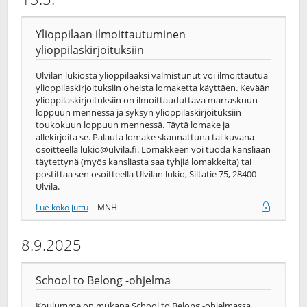
Ylioppilaan ilmoittautuminen
ylioppilaskirjoituksiin
Ulvilan lukiosta ylioppilaaksi valmistunut voi ilmoittautua
ylioppilaskirjoituksiin oheista lomaketta käyttäen. Kevään
ylioppilaskirjoituksiin on ilmoittauduttava marraskuun
loppuun mennessä ja syksyn ylioppilaskirjoituksiin
toukokuun loppuun mennessä. Täytä lomake ja
allekirjoita se. Palauta lomake skannattuna tai kuvana
osoitteella
lukio@ulvila.fi
. Lomakkeen voi tuoda kansliaan
täytettynä (myös kansliasta saa tyhjiä lomakkeita) tai
postittaa sen osoitteella Ulvilan lukio, Siltatie 75, 28400
Ulvila.
Lue koko juttu
MNH
8.9.2025
School to Belong -ohjelma
Koulumme on mukana School to Belong -ohjelmassa,