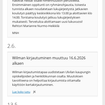
hakevat heidät sisälle nimenhuudon perusteella.
Ensimmäinen oppitunti on ryhmänohjausta, toisesta
tunnista alkaen noudatetaan lukujärjestystä. Jatkavien
koulutyö päättyy keskiviikkona klo 13.00 ja aloittavien klo
14.00. Torstaina koulutyö jatkuu lukujärjestyksen
mukaisesti. Tervetuloa aloittamaan uusi lukuvuosi!
Rehtori Marianne Nurmo-Heikkilä
MNH
2.6.
Wilman kirjautuminen muuttuu 16.6.2026
alkaen
Wilman kirjautumistapaa uudistetaan Ulvilan kaupungin
opiskelijoiden ja henkilökunnan osalta. Muutoksen
tavoitteena on helpottaa kirjautumista ottamalla
käyttöön kertakirjautuminen.
Lue koko juttu
JK
13.5.