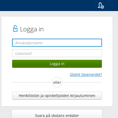
Språk
Suomi
Svenska
Logga in
English
Glömt lösenordet?
eller
Henkilöstön ja opiskelijoiden kirjautuminen
Svara på skolans enkäter