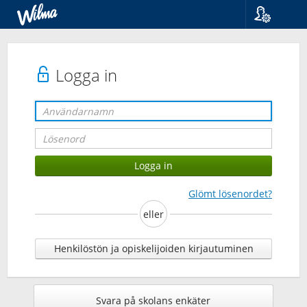
Språk
Suomi
Svenska
Logga in
English
Glömt lösenordet?
eller
Henkilöstön ja opiskelijoiden kirjautuminen
Svara på skolans enkäter