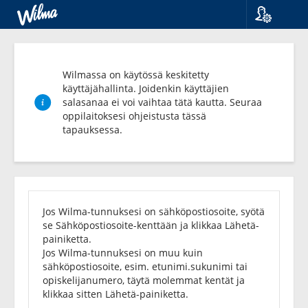
Kieli
Suomi
Svenska
Wilmassa on käytössä keskitetty
English
käyttäjähallinta. Joidenkin käyttäjien
salasanaa ei voi vaihtaa tätä kautta. Seuraa
oppilaitoksesi ohjeistusta tässä
tapauksessa.
Unohditko
salasanasi?
Jos Wilma-tunnuksesi on sähköpostiosoite, syötä
se Sähköpostiosoite-kenttään ja klikkaa Lähetä-
painiketta.
Jos Wilma-tunnuksesi on muu kuin
sähköpostiosoite, esim. etunimi.sukunimi tai
opiskelijanumero, täytä molemmat kentät ja
klikkaa sitten Lähetä-painiketta.