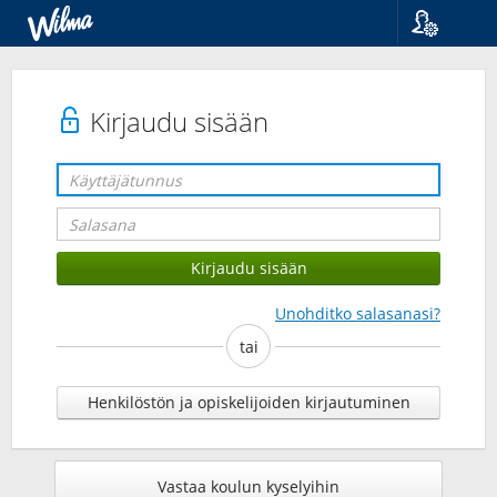
Kieli
Suomi
Svenska
Kirjaudu sisään
English
Unohditko salasanasi?
tai
Henkilöstön ja opiskelijoiden kirjautuminen
Vastaa koulun kyselyihin